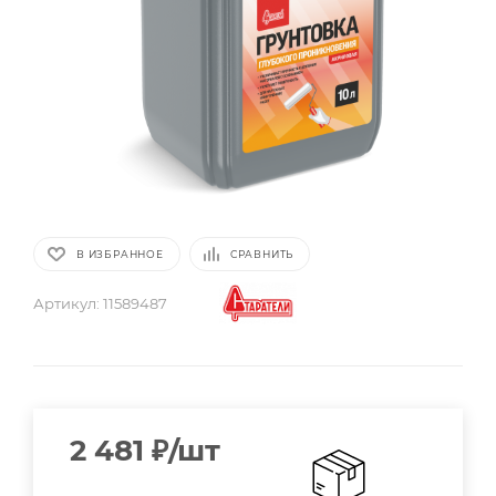
В ИЗБРАННОЕ
СРАВНИТЬ
Артикул:
11589487
2 481
₽
/шт