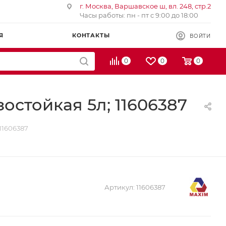
г. Москва, Варшавское ш, вл. 248, стр.2
Часы работы: пн - пт с 9:00 до 18:00
Я
КОНТАКТЫ
ВОЙТИ
0
0
0
стойкая 5л; 11606387
11606387
Артикул:
11606387