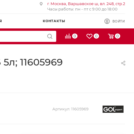
г. Москва, Варшавское ш, вл. 248, стр.2
Часы работы: пн - пт с 9:00 до 18:00
Я
КОНТАКТЫ
ВОЙТИ
0
0
0
5л; 11605969
Артикул:
11605969