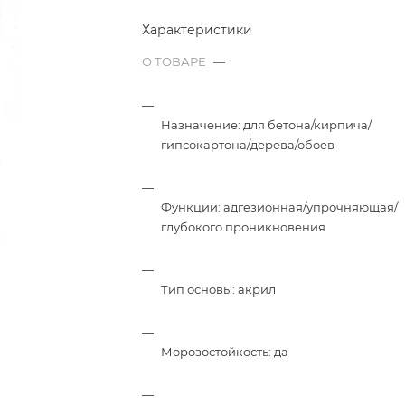
Характеристики
О ТОВАРЕ
—
Назначение: для бетона/кирпича/
гипсокартона/дерева/обоев
Функции: адгезионная/упрочняющая/
глубокого проникновения
Тип основы: акрил
Морозостойкость: да