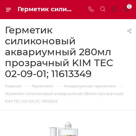
0
Герметик силиконовый KIM TEC Silicon Aquarium 1500L 310мл прозрачный24246 | Мaxim-stroy
Герметик
силиконовый
аквариумный 280мл
прозрачный KIM TEC
02-09-01; 11613349
—
—
—
Главная
Герметики
Аквариумные герметики
Герметик силиконовый аквариумный 280мл прозрачный
KIM TEC 02-09-01; 11613349