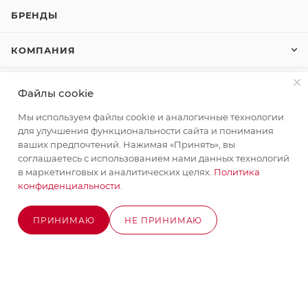
БРЕНДЫ
КОМПАНИЯ
КАК КУПИТЬ
Файлы cookie
Мы используем файлы cookie и аналогичные технологии
КОНТАКТЫ
для улучшения функциональности сайта и понимания
ваших предпочтений. Нажимая «Принять», вы
соглашаетесь с использованием нами данных технологий
+7 (495) 580-58-52
ЗАКАЗАТЬ ЗВОНОК
в маркетинговых и аналитических целях.
Политика
конфиденциальности
.
info@stroyx.ru
ПРИНИМАЮ
НЕ ПРИНИМАЮ
г. Москва, Варшавское ш, вл. 248,
В КОРЗИНУ
стр.2
Часы работы: пн - пт с 9:00 до 18:00