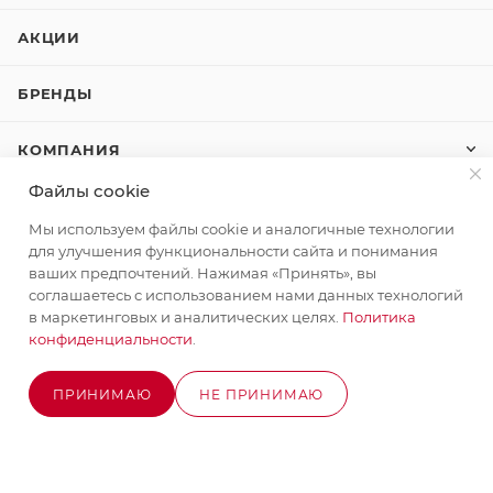
АКЦИИ
БРЕНДЫ
КОМПАНИЯ
Файлы cookie
КАК КУПИТЬ
Мы используем файлы cookie и аналогичные технологии
для улучшения функциональности сайта и понимания
КОНТАКТЫ
ваших предпочтений. Нажимая «Принять», вы
соглашаетесь с использованием нами данных технологий
в маркетинговых и аналитических целях.
Политика
конфиденциальности
.
+7 (495) 580-58-52
ЗАКАЗАТЬ ЗВОНОК
info@stroyx.ru
ПРИНИМАЮ
НЕ ПРИНИМАЮ
В КОРЗИНУ
г. Москва, Варшавское ш, вл. 248,
стр.2
Часы работы: пн - пт с 9:00 до 18:00