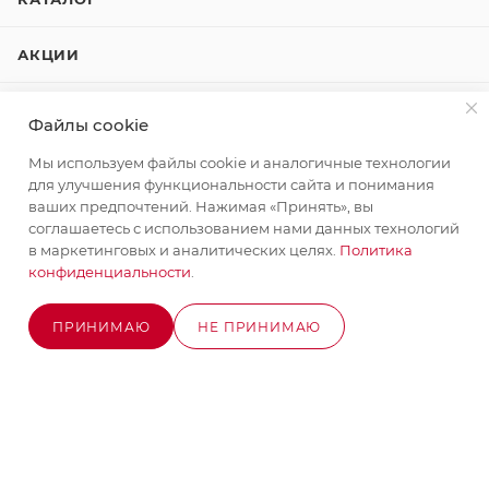
АКЦИИ
БРЕНДЫ
Файлы cookie
Мы используем файлы cookie и аналогичные технологии
КОМПАНИЯ
для улучшения функциональности сайта и понимания
ваших предпочтений. Нажимая «Принять», вы
КАК КУПИТЬ
соглашаетесь с использованием нами данных технологий
в маркетинговых и аналитических целях.
Политика
конфиденциальности
.
КОНТАКТЫ
ПРИНИМАЮ
НЕ ПРИНИМАЮ
В КОРЗИНУ
+7 (495) 580-58-52
ЗАКАЗАТЬ ЗВОНОК
info@stroyx.ru
г. Москва, Варшавское ш, вл. 248,
стр.2
Часы работы: пн - пт с 9:00 до 18:00