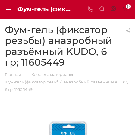
0
Фум-гель (фиксатор резьбы) анаэробный разъёмный KUDO, 6 гр | Мaxim-stroy
Фум-гель (фиксатор
резьбы) анаэробный
разъёмный KUDO, 6
гр; 11605449
—
—
Главная
Клеевые материалы
Фум-гель (фиксатор резьбы) анаэробный разъёмный KUDO,
6 гр; 11605449