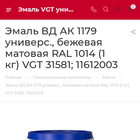
0
Эмаль VGT универсальная супербелая матовая ВД-АК-1179 база А | Мaxim-stroy
Эмаль ВД АК 1179
универс., бежевая
матовая RAL 1014 (1
кг) VGT 31581; 11612003
—
—
—
Главная
Лакокрасочные материалы
Эмали
Эмаль ВД АК 1179 универс., бежевая матовая RAL 1014 (1 кг)
VGT 31581; 11612003