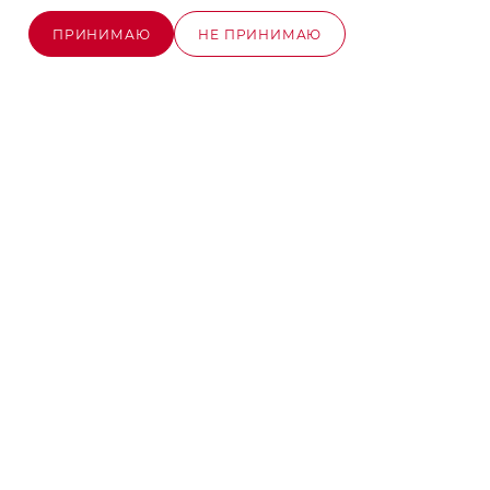
+7 (495) 580-58-52
ЗАКАЗАТЬ ЗВОНОК
ПРИНИМАЮ
НЕ ПРИНИМАЮ
info@stroyx.ru
ОЖИДАЕТСЯ ПОСТУПЛЕНИЕ
г. Москва, Варшавское ш, вл. 248,
стр.2
Часы работы: пн - пт с 9:00 до 18:00
2026 © MAXIM-STROY Все права защищены.
Информация и цены на сайте не являются публичной
офертой определяемой положениями Статьи 437
Гражданского кодекса Российской Федерации.
Политика конфиденциальности
Разработка сайта на Битрикс