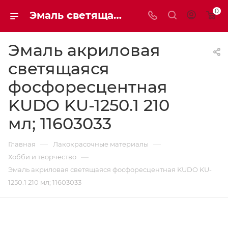
0
Эмаль светящаяся фосфоресцентная KUDO, 210 мл 11603033 | Мaxim-stroy
Эмаль акриловая
светящаяся
фосфоресцентная
KUDO KU-1250.1 210
мл; 11603033
—
—
Главная
Лакокрасочные материалы
—
Хобби и творчество
Эмаль акриловая светящаяся фосфоресцентная KUDO KU-
1250.1 210 мл; 11603033