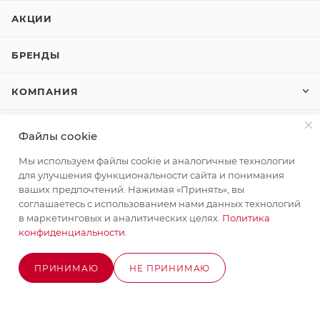
АКЦИИ
БРЕНДЫ
КОМПАНИЯ
КАК КУПИТЬ
Файлы cookie
Мы используем файлы cookie и аналогичные технологии
КОНТАКТЫ
для улучшения функциональности сайта и понимания
ваших предпочтений. Нажимая «Принять», вы
соглашаетесь с использованием нами данных технологий
+7 (495) 580-58-52
ЗАКАЗАТЬ ЗВОНОК
в маркетинговых и аналитических целях.
Политика
конфиденциальности
.
info@stroyx.ru
ПРИНИМАЮ
НЕ ПРИНИМАЮ
г. Москва, Варшавское ш, вл. 248,
В КОРЗИНУ
стр.2
Часы работы: пн - пт с 9:00 до 18:00