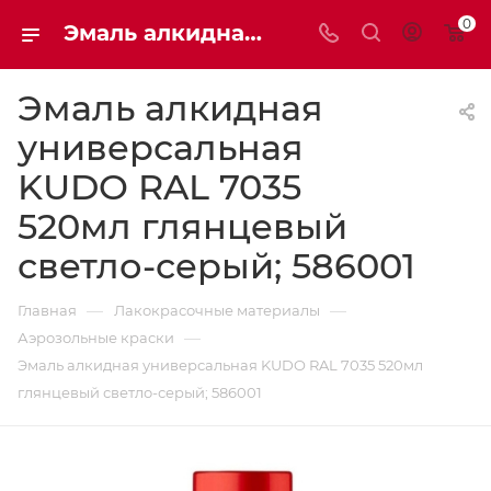
0
Эмаль алкидная универсальная KUDO RAL 7035 520мл 586001 глянцевый светло-серый | Мaxim-stroy
Эмаль алкидная
универсальная
KUDO RAL 7035
520мл глянцевый
светло-серый; 586001
—
—
Главная
Лакокрасочные материалы
—
Аэрозольные краски
Эмаль алкидная универсальная KUDO RAL 7035 520мл
глянцевый светло-серый; 586001