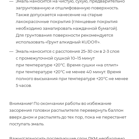
Эмаль наносится на чистую, сухую, предварительно
загрунтованную и отшлифованную поверхность.
Также допускается нанесение на старые
лакокрасочные покрытия (глянцевые покрытия
необходимо заматировать наждачной бумагой).
Для грунтования поверхности рекомендуется
использовать «Грунт алкидный KUDO®».
Эмаль наносится с расстояния 25–30 см в 2-3 слоя
с промежуточной сушкой 10–15 минут
при температуре +20°С. Время сушки «на отлип»
при температуре +20°С не менее 40 минут. Время
полного высыхания при температуре +20°С не менее
5 часов.
Внимание! По окончании работы во избежание
засорения головки распылителя перевернуть баллон
вверх дном и распылять до тех пор, пока не перестанет
поступать эмаль.
Важно! Наносить последующие слои ЛКМ необходимо