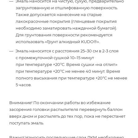
Эмаль наносится на чистую, сухую, предварительно
загрунтованную и отшлифованную поверхность.
Также допускается нанесение на старые
лакокрасочные покрытия (глянцевые покрытия
необходимо заматировать наждачной бумагой).
Для грунтования поверхности рекомендуется
использовать «Грунт алкидный KUDO®».
Эмаль наносится с расстояния 25–30 см в 2-3 слоя
с промежуточной сушкой 10–15 минут
при температуре +20°С. Время сушки «на отлип»
при температуре +20°С не менее 40 минут. Время
полного высыхания при температуре +20°С не менее
5 часов.
Внимание! По окончании работы во избежание
засорения головки распылителя перевернуть баллон
вверх дном и распылять до тех пор, пока не перестанет
поступать эмаль.
Важно! Наносить последующие слои ЛКМ необходимо