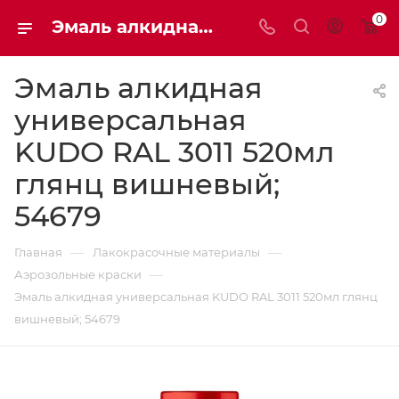
0
Эмаль алкидная универсальная KUDO RAL 3011 520мл 54679 глянц вишневый | Мaxim-stroy
Эмаль алкидная
универсальная
KUDO RAL 3011 520мл
глянц вишневый;
54679
—
—
Главная
Лакокрасочные материалы
—
Аэрозольные краски
Эмаль алкидная универсальная KUDO RAL 3011 520мл глянц
вишневый; 54679