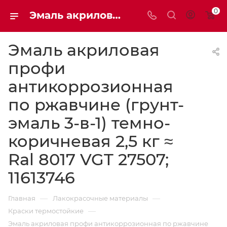
0
Эмаль акриловая профи антикоррозионная по ржавчине (грунт-эмаль 3-в-1) темно-коричневая 2,5 кг ≈ Ral 8017 VGT 27507; 11613746 | Мaxim-stroy
Эмаль акриловая
профи
антикоррозионная
по ржавчине (грунт-
эмаль 3-в-1) темно-
коричневая 2,5 кг ≈
Ral 8017 VGT 27507;
11613746
—
—
Главная
Лакокрасочные материалы
—
Краски термостойкие
Эмаль акриловая профи антикоррозионная по ржавчине