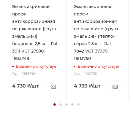
Эмаль акриловая
Эмаль акриловая
профи
профи
антикоррозионная
антикоррозионная
по ржавчине (грунт-
по ржавчине (грунт-
эмаль 3-в-1)
эмаль 3-в-1) тепло-
бордовая 2,5 кг ≈ Ral
серая 2,5 кг ≈ Ral
3011 VGT 27500;
7042 VGT 37970;
11613748
11613750
Временно отсутствует
Временно отсутствует
Арт.: 11613748
Арт.: 11613750
4 730
₽
/шт
4 730
₽
/шт