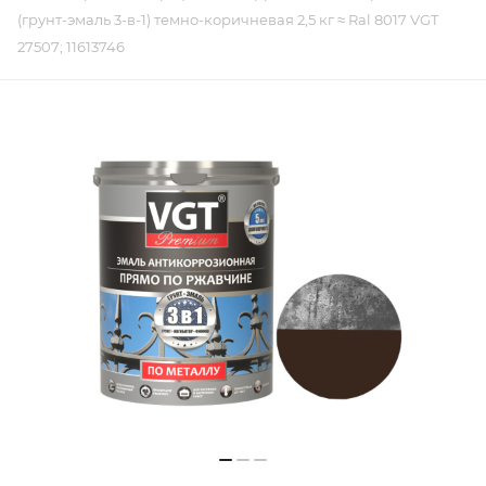
(грунт-эмаль 3-в-1) темно-коричневая 2,5 кг ≈ Ral 8017 VGT
27507; 11613746