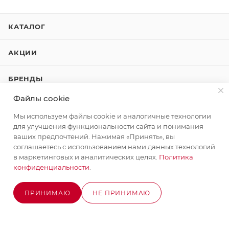
КАТАЛОГ
АКЦИИ
БРЕНДЫ
Файлы cookie
КОМПАНИЯ
Мы используем файлы cookie и аналогичные технологии
для улучшения функциональности сайта и понимания
КАК КУПИТЬ
ваших предпочтений. Нажимая «Принять», вы
соглашаетесь с использованием нами данных технологий
КОНТАКТЫ
в маркетинговых и аналитических целях.
Политика
конфиденциальности
.
ПРИНИМАЮ
НЕ ПРИНИМАЮ
+7 (495) 580-58-52
ЗАКАЗАТЬ ЗВОНОК
ОЖИДАЕТСЯ ПОСТУПЛЕНИЕ
info@stroyx.ru