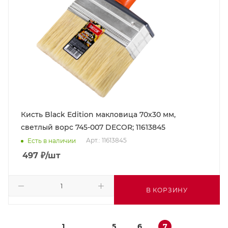
Кисть Black Edition макловица 70х30 мм,
светлый ворс 745-007 DECOR; 11613845
Арт.: 11613845
Есть в наличии
497
₽
/шт
В КОРЗИНУ
1
5
6
7