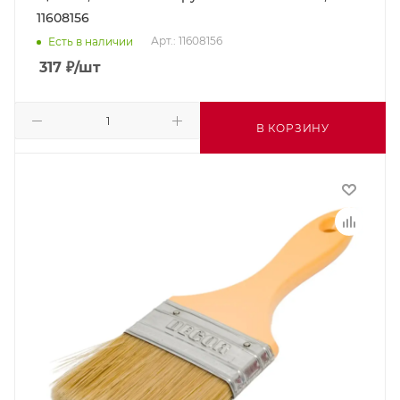
11608156
Арт.: 11608156
Есть в наличии
317
₽
/шт
В КОРЗИНУ