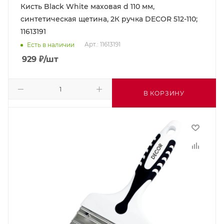
Кисть Black White маховая d 110 мм,
синтетическая щетина, 2К ручка DECOR 512-110;
11613191
Арт.: 11613191
Есть в наличии
929
₽
/шт
В КОРЗИНУ