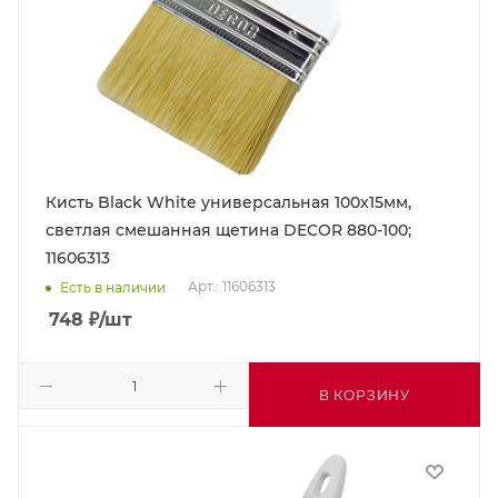
Кисть Black White универсальная 100х15мм,
светлая смешанная щетина DECOR 880-100;
11606313
Арт.: 11606313
Есть в наличии
748
₽
/шт
В КОРЗИНУ