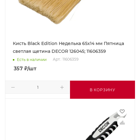
Кисть Black Edition Неделька 65х14 мм Пятница
светлая щетина DECOR 126045; 11606359
Арт.: 11606359
Есть в наличии
357
₽
/шт
В КОРЗИНУ